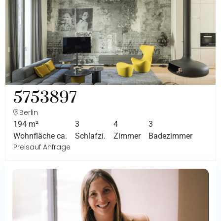
5753897
Berlin
194 m²
3
4
3
Wohnfläche ca.
Schlafzi.
Zimmer
Badezimmer
Preis
auf Anfrage