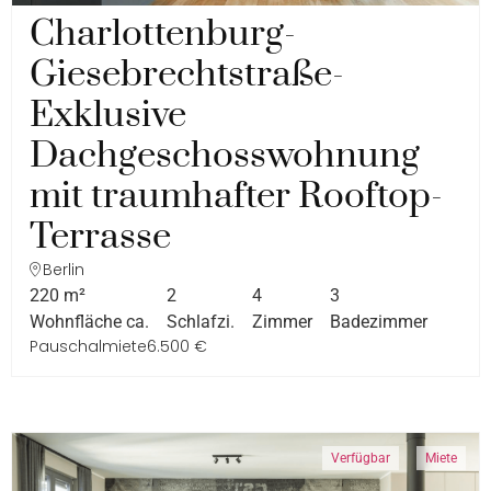
Charlottenburg-
Giesebrechtstraße-
Exklusive
Dachgeschosswohnung
mit traumhafter Rooftop-
Terrasse
Berlin
220 m²
2
4
3
Wohnfläche ca.
Schlafzi.
Zimmer
Badezimmer
Pauschalmiete
6.500 €
Verfügbar
Miete