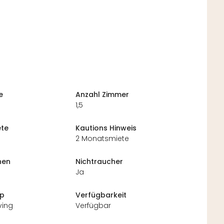
e
Anzahl Zimmer
1,5
te
Kautions Hinweis
2 Monatsmiete
nen
Nichtraucher
Ja
yp
Verfügbarkeit
ving
Verfügbar