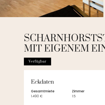
SCHARNHORSTST
MIT EIGENEM E
Verfügbar
Eckdaten
Gesamtmiete
Zimmer
1.490 €
1.5