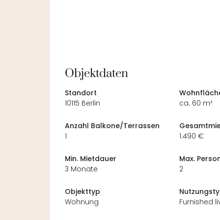
Objektdaten
Standort
Wohnfläch
10115 Berlin
ca. 60 m²
Anzahl Balkone/Terrassen
Gesamtmie
1
1.490 €
Min. Mietdauer
Max. Perso
3 Monate
2
Objekttyp
Nutzungst
Wohnung
Furnished li