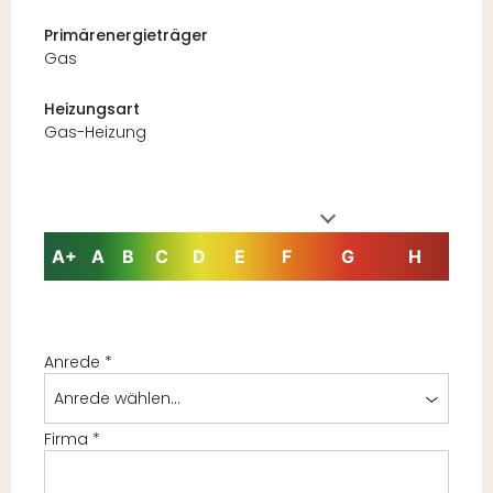
Primärenergieträger
Gas
Heizungsart
Gas-Heizung
A+
A
B
C
D
E
F
G
H
Anrede
*
Anrede wählen...
Firma
*