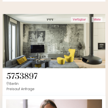
Verfügbar
Miete
5753897
Berlin
Preis
auf Anfrage