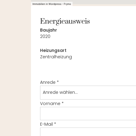
Immobilien in Wordpress - Frymo
Energieausweis
Baujahr
2020
Heizungsart
Zentralheizung
Anrede
*
Anrede wählen...
Vorname
*
E-Mail
*