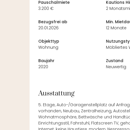
Pauschalmiete
Kautions H
3.200 €
2 Monatsm
Bezugsfrei ab
Min. Mietda
20.01.2026
12 Monate
Objekttyp
Nutzungst
Wohnung
Möbliertes
Baujahr
Zustand
2020
Neuwertig
Ausstattung
5. Etage, Auto-/Garagenstellplatz auf Anfr
vorhanden, Neubau, Zentralheizung, Autostel
Wohnatmosphäre, Bettwäsche und Handtücher
Einrichtungsstil, Fahrstuhl, Flatscreen TV, g
Internet, keine Haustiere, modern, Nespress