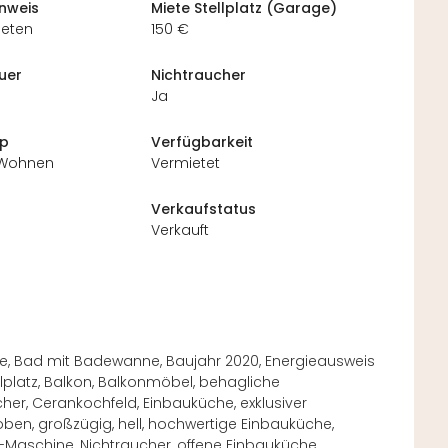
inweis
Miete Stellplatz (Garage)
ieten
150 €
uer
Nichtraucher
Ja
yp
Verfügbarkeit
 Wohnen
Vermietet
Verkaufstatus
Verkauft
age, Bad mit Badewanne, Baujahr 2020, Energieausweis
lplatz, Balkon, Balkonmöbel, behagliche
, Cerankochfeld, Einbauküche, exklusiver
ehoben, großzügig, hell, hochwertige Einbauküche,
o-Maschine, Nichtraucher, offene Einbauküche,