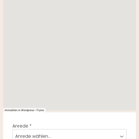
Immobilien in Wordpress - Frymo
Anrede
*
Anrede wählen...